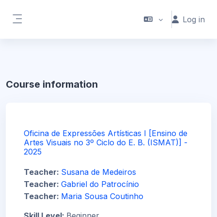
Skip to main content
Log in
Side panel
Course information
Oficina de Expressões Artísticas I [Ensino de
Artes Visuais no 3º Ciclo do E. B. (ISMAT)] -
2025
Teacher:
Susana de Medeiros
Teacher:
Gabriel do Patrocínio
Teacher:
Maria Sousa Coutinho
Skill Level
:
Beginner