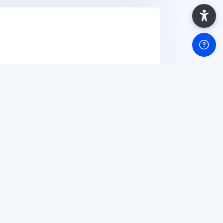
b 2026
View Course
s Clínicos