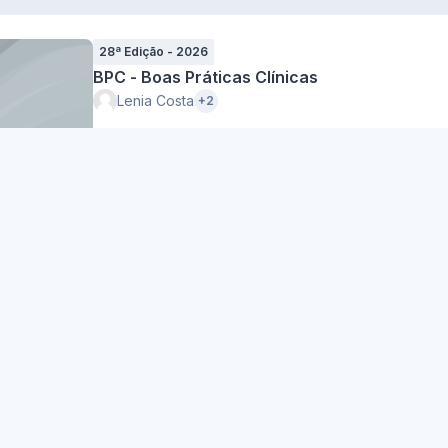
28ª Edição - 2026
BPC - Boas Práticas Clínicas
Lenia Costa
+2
9 Enrolled
5 Lessons
Updated: Fe
28ª Edição - 2026
TMEC - Técnicas de Monitorização de Ensaio
Sancha Ferreira