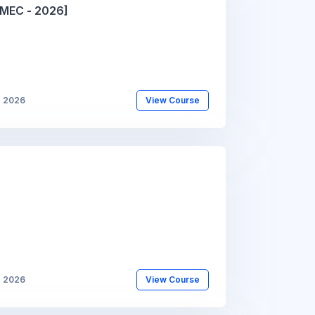
d MEC - 2026]
b 2026
View Course
b 2026
View Course