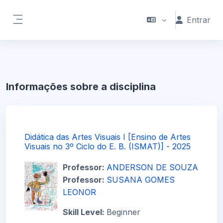
Ir para o conteúdo principal
Entrar
Painel lateral
Informações sobre a disciplina
Didática das Artes Visuais I [Ensino de Artes
Visuais no 3º Ciclo do E. B. (ISMAT)] - 2025
Professor:
ANDERSON DE SOUZA
Professor:
SUSANA GOMES
LEONOR
Skill Level
:
Beginner