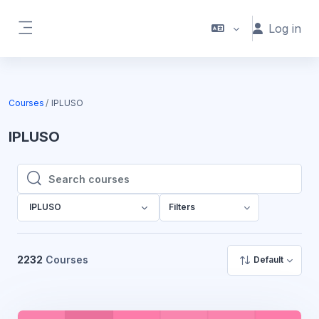
Skip to main content
Log in
Side panel
Courses
IPLUSO
IPLUSO
Search courses
Search courses
IPLUSO
Filters
2232
Courses
Default