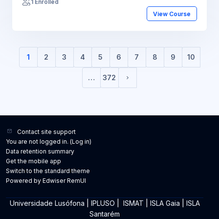
1 Enrolled
View Course
1
2
3
4
5
6
7
8
9
10
(current)
…
372
Next page
Contact site support
You are not logged in. (
Log in
)
Data retention summary
Get the mobile app
Switch to the standard theme
Powered by Edwiser RemUI
Universidade Lusófona
|
IPLUSO
|
ISMAT
|
ISLA Gaia
|
ISLA
Santarém