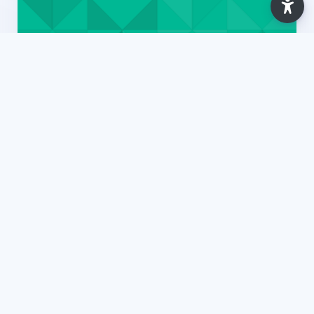
Ano Letivo 2025/2026
Recursos Gerais [IT Essentials (CL) (ISLA
SANTARÉM)] - 2025
7 Lessons
Updated: Apr 2026
View Course