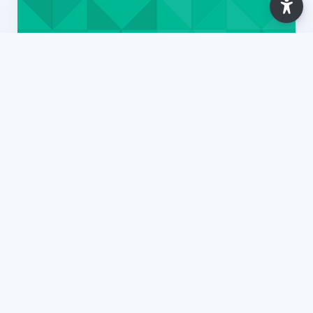
Ano Letivo 2025/2026
Recursos Gerais [IT Essentials (CL) (ISLA
SANTARÉM)] - 2025
7 Lessons
Updated: Apr 2026
View Course