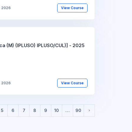
b 2026
View Course
ca (M) (IPLUSO) IPLUSO/CUL)] - 2025
b 2026
View Course
5
6
7
8
9
10
…
90
Página seguinte