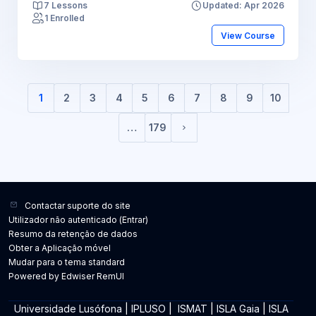
7 Lessons
Updated: Apr 2026
1 Enrolled
View Course
1
2
3
4
5
6
7
8
9
10
(current)
…
179
Página seguinte
Contactar suporte do site
Utilizador não autenticado (
Entrar
)
Resumo da retenção de dados
Obter a Aplicação móvel
Mudar para o tema standard
Powered by Edwiser RemUI
Universidade Lusófona
|
IPLUSO
|
ISMAT
|
ISLA Gaia
|
ISLA