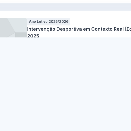
Ano Letivo 2025/2026
Intervenção Desportiva em Contexto Real [Ed
2025
Carla Pinho Santos
1 Enrolled
7 Lessons
Updated: Ju
Ano Letivo 2025/2026
Psicofisiologia [Educação Física e Desporto 
André Neves Barreiros