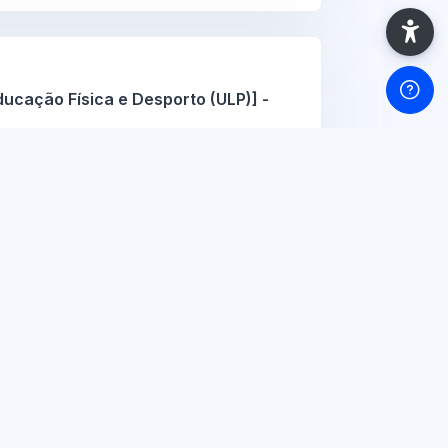
ucação Física e Desporto (ULP)] -
n 2026
View Course
(ULP)] - 2025