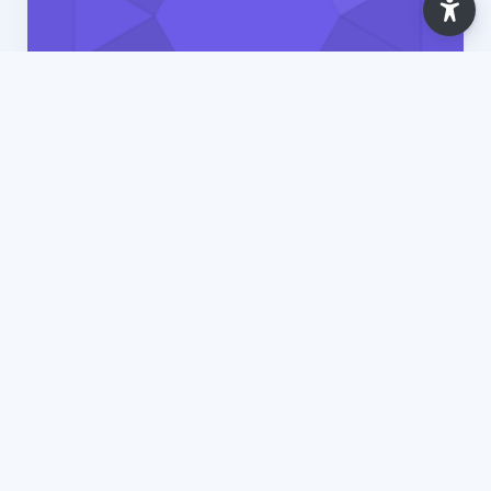
Ano Letivo 2025/2026
Introdução aos Estudos de Segurança I
[Gestão de Segurança (ULCV Mindelo)] -
2025
7 Lessons
Updated: May 2026
View Course